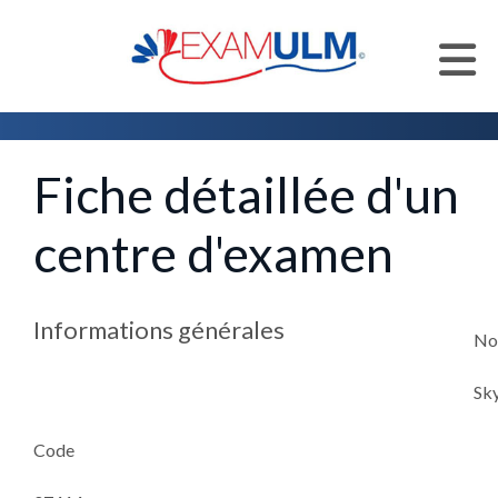
Accueil
Centres d'examen
Liste des centres d'examen
Fiche détaillée d'un
centre d'examen
Informations générales
N
Sk
Code