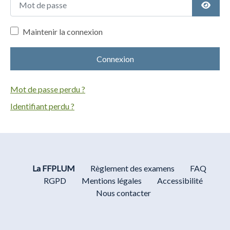
Affich
Maintenir la connexion
Connexion
Mot de passe perdu ?
Identifiant perdu ?
La FFPLUM
Règlement des examens
FAQ
RGPD
Mentions légales
Accessibilité
Nous contacter