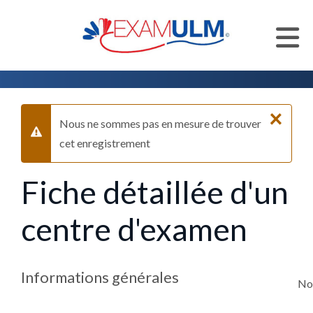
Accueil
Centres d'examen
Liste des centres d'examen
×
Nous ne sommes pas en mesure de trouver
Alerte
cet enregistrement
Fiche détaillée d'un
centre d'examen
Informations générales
N