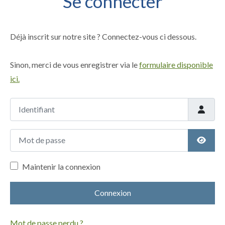
Se connecter
Déjà inscrit sur notre site ? Connectez-vous ci dessous.
Sinon, merci de vous enregistrer via le
formulaire disponible
ici.
Identifiant
Mot de passe
Affich
Maintenir la connexion
Connexion
Mot de passe perdu ?