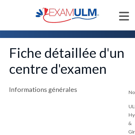
Accueil
Centres d'examen
Liste des centres d'examen
Fiche détaillée d'un
centre d'examen
Informations générales
N
U
Hy
&
Gi