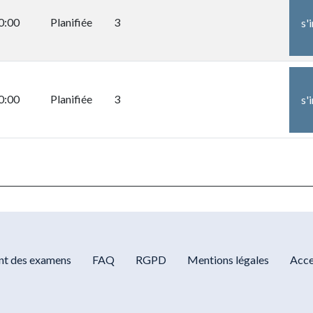
0:00
Planifiée
3
s'
0:00
Planifiée
3
s'
t des examens
FAQ
RGPD
Mentions légales
Acce