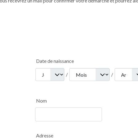
 vous recevrez un mail pour confirmer votre démarche et pourrez al
necte
Date de naissance
/
/
Nom
Adresse