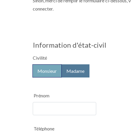
Sinon, merci de remplir le formulaire ci-dessous,
con
Information d'état-civil
Civilité
Monsieur
Madame
Prénom
Téléphone